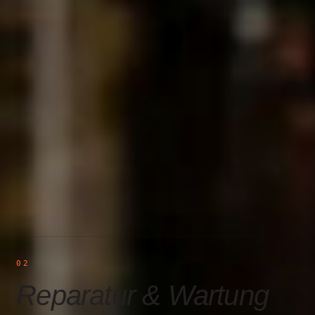
+
Shop
Untermenü
öffnen
02
Reparatur & Wartung