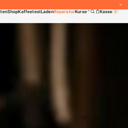
×
sten
Shop
Kaffeetest
Laden
Reparatur
Kurse
Kasse
↗
0