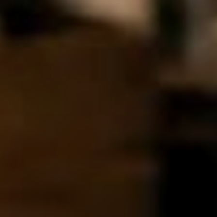
le.
t.
 in der Regel innerhalb von 48 Stunden mit dem nächst
ing-Service.