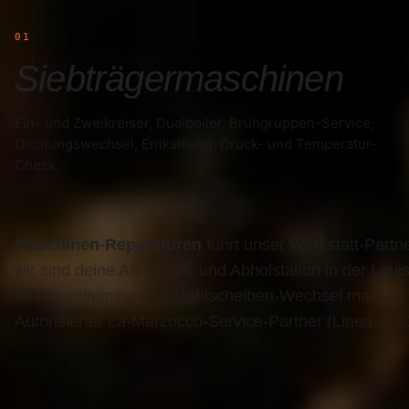
01
Siebträgermaschinen
Ein- und Zweikreiser, Dualboiler. Brühgruppen-Service,
Dichtungswechsel, Entkalkung, Druck- und Temperatur-
Check.
Maschinen-Reparaturen
führt unser Werkstatt-Partn
wir sind deine Annahme- und Abholstation in der Loui
Mühlenreinigung und Mahlscheiben-Wechsel machen wi
Autorisierter La-Marzocco-Service-Partner (Linea, GS3