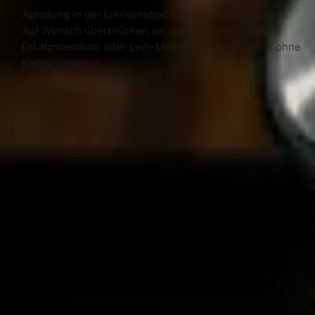
Abholung in der Louisenstraße oder Lieferung zurück.
Auf Wunsch überbrücken wir die Wartezeit mit einer
Ersatzmaschine oder Leih-Mühle — damit du nicht ohne
Kaffee dastehst.