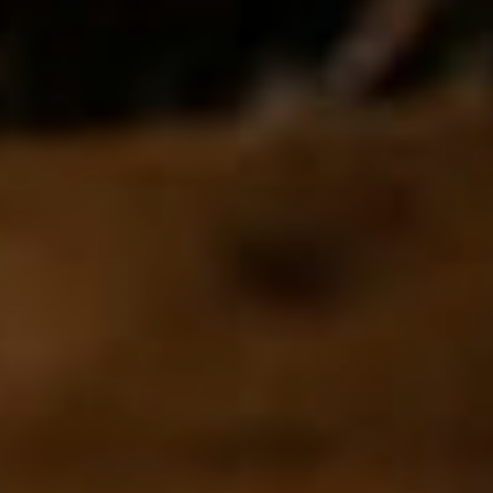
05
REPARATUR ANFRAGEN
Maschine oder Müh
Sag uns, was los is
Kurz Gerät und Problem beschreiben — wir melden uns
Louisenstraße 64 (Di–Do 13–16:04 Uhr) oder Hol- & Br
NAME
*
TELEFON
*
E-MAIL
*
GERÄT + MODELL
*