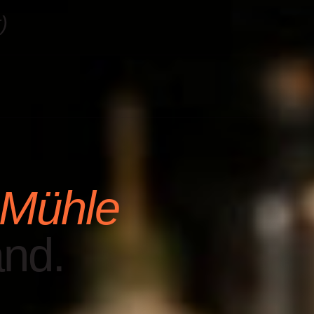
)
Mühle
nd.