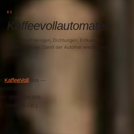
02
Kaffeevollautomaten
Brüheinheit reinigen, Dichtungen, Entkalkung,
Fehlerdiagnose. Damit der Automat wieder sauber
durchläuft.
er
KaffeeVoll
aus —
senstraße.
r direkt bei uns.
, Strada & Co.).