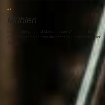
03
Mühlen
Mühlenreinigung und Mahlscheiben-Wechsel — für
gleichmäßigen Mahlgrad und frischen Geschmack in der
Tasse.