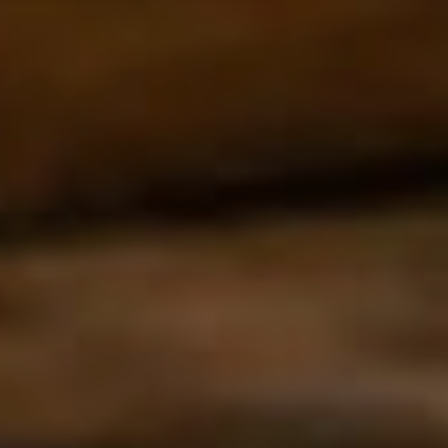
WUNSCH
PROBLEM (OPTIONAL)
Ich bin damit einverstanden, dass meine Daten zur
Bearbeitung meiner Anfrage gespeichert und
verarbeitet werden. Details in der
Datenschutzerklärung
.
Reparatur anfragen
→
ABGABE
REICHWEITE
Louisenstraße 64 · Di–Do
Dresden 
13–16:04
Anfrage