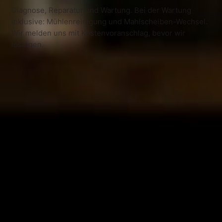
Diagnose, Reparatur und Wartung. Bei der Wartung
inklusive: Mühlenreinigung und Mahlscheiben-Wechsel.
Wir melden uns mit Kostenvoranschlag, bevor wir
loslegen.