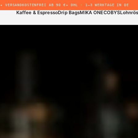
✦ VERSANDKOSTENFREI AB 90 €
✦ DHL · 1–3 WERKTAGE IN DE
Kaffee & Espresso
Drip Bags
MIKA ONE
COBYS
Lohnrö
&
us
+
Drip Bags
Untermenü
öffnen
r