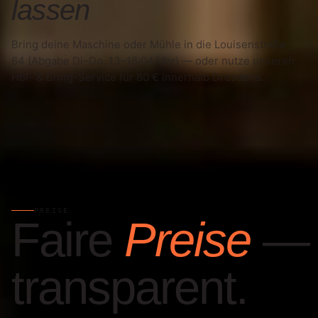
lassen
Bring deine Maschine oder Mühle in die Louisenstraße
64 (Abgabe Di–Do, 13–16:04 Uhr) — oder nutze unseren
Hol- & Bring-Service für 80 € innerhalb Dresdens.
PREISE
Faire
Preise
—
transparent.