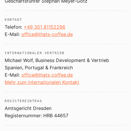
Geschäftsführer
Stephan Meyer-Götz
+
Shop
B2B
Sho
06
Lohnabfüllung für Röster
KONTAKT
Tee
Kaffeetest
07
Telefon:
+49 351 81152296
International
E-Mail:
office@thats-coffee.de
Zubehör
Laden
08
Geschenkideen
INTERNATIONALER VERTRIEB
Reparatur
Michael Wolf, Business Development & Vertrieb
09
Fonte Blends
Spanien, Portugal & Frankreich
E-Mail:
office@thats-coffee.de
Kurse
All About Mushroom
10
Mehr zum internationalen Kontakt
Alle Produkte
REGISTEREINTRAG
Amtsgericht Dresden
Registernummer:
HRB 44657