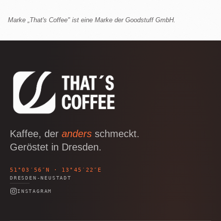
Marke „
That's Coffee
" ist eine Marke der
Goodstuff GmbH
.
Kaffee, der
anders
schmeckt.
Geröstet in Dresden.
51°03′56″N · 13°45′22″E
DRESDEN-NEUSTADT
INSTAGRAM