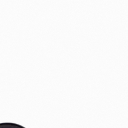
+
Shop
Untermenü
öffnen