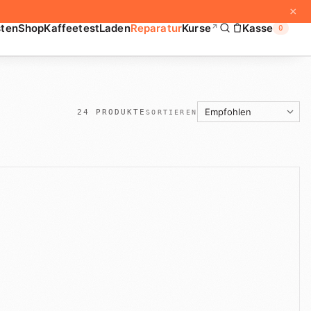
×
sten
Shop
Kaffeetest
Laden
Reparatur
Kurse
Kasse
↗
0
24
PRODUKTE
SORTIEREN