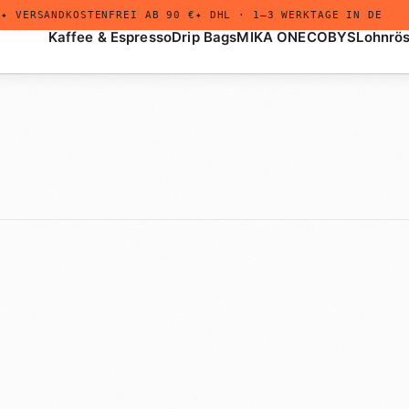
✦ VERSANDKOSTENFREI AB 90 €
✦ DHL · 1–3 WERKTAGE IN DE
Kaffee & Espresso
Drip Bags
MIKA ONE
COBYS
Lohnrö
+
Drip Bags
Untermenü
öffnen