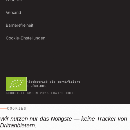
Versand
Barrierefreiheit
Cookie-Einstellungen
Röstbetrieb bio-zertifiziert
DE-ÖKO-003
GOODSTUFF GMBH
©
2026
THAT’S COFFEE
COOKIES
Wir nutzen nur das Nötigste — keine Tracker von
Drittanbietern.