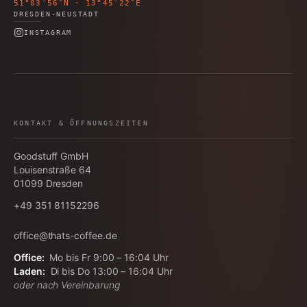
51°03′56″N · 13°45′22″E
DRESDEN-NEUSTADT
INSTAGRAM
KONTAKT & ÖFFNUNGSZEITEN
Goodstuff GmbH
Louisenstraße 64
01099
Dresden
+49 351 81152296
office@thats-coffee.de
Office:
Mo bis Fr 9:00 – 16:04 Uhr
Laden:
Di bis Do 13:00 – 16:04 Uhr
oder nach Vereinbarung