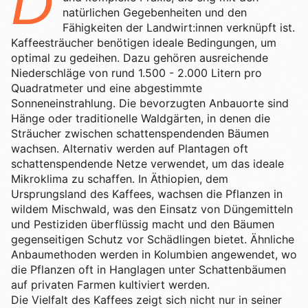
D
+
Shop
B2B
natürlichen Gegebenheiten und den
Sho
06
Fähigkeiten der Landwirt:innen verknüpft ist.
Kaffeesträucher benötigen ideale Bedingungen, um
Lohnabfüllung für Röster
Tee
Kaffeetest
optimal zu gedeihen. Dazu gehören ausreichende
07
Niederschläge von rund 1.500 - 2.000 Litern pro
International
Zubehör
Quadratmeter und eine abgestimmte
Laden
08
Sonneneinstrahlung. Die bevorzugten Anbauorte sind
Geschenkideen
Hänge oder traditionelle Waldgärten, in denen die
Sträucher zwischen schattenspendenden Bäumen
Reparatur
09
Fonte Blends
wachsen. Alternativ werden auf Plantagen oft
schattenspendende Netze verwendet, um das ideale
Kurse
All About Mushroom
Mikroklima zu schaffen. In Äthiopien, dem
10
Ursprungsland des Kaffees, wachsen die Pflanzen in
wildem Mischwald, was den Einsatz von Düngemitteln
Alle Produkte
und Pestiziden überflüssig macht und den Bäumen
gegenseitigen Schutz vor Schädlingen bietet. Ähnliche
Anbaumethoden werden in Kolumbien angewendet, wo
die Pflanzen oft in Hanglagen unter Schattenbäumen
auf privaten Farmen kultiviert werden.
Die Vielfalt des Kaffees zeigt sich nicht nur in seiner