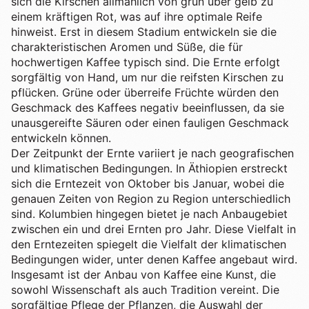
sich die Kirschen allmählich von grün über gelb zu
einem kräftigen Rot, was auf ihre optimale Reife
hinweist. Erst in diesem Stadium entwickeln sie die
charakteristischen Aromen und Süße, die für
hochwertigen Kaffee typisch sind. Die Ernte erfolgt
sorgfältig von Hand, um nur die reifsten Kirschen zu
pflücken. Grüne oder überreife Früchte würden den
Geschmack des Kaffees negativ beeinflussen, da sie
unausgereifte Säuren oder einen fauligen Geschmack
entwickeln können.
Der Zeitpunkt der Ernte variiert je nach geografischen
und klimatischen Bedingungen. In Äthiopien erstreckt
sich die Erntezeit von Oktober bis Januar, wobei die
genauen Zeiten von Region zu Region unterschiedlich
sind. Kolumbien hingegen bietet je nach Anbaugebiet
zwischen ein und drei Ernten pro Jahr. Diese Vielfalt in
den Erntezeiten spiegelt die Vielfalt der klimatischen
Bedingungen wider, unter denen Kaffee angebaut wird.
Insgesamt ist der Anbau von Kaffee eine Kunst, die
sowohl Wissenschaft als auch Tradition vereint. Die
sorgfältige Pflege der Pflanzen, die Auswahl der