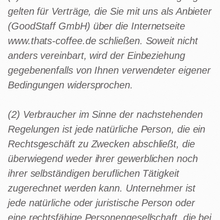
+
Shop
B2B
gelten für Verträge, die Sie mit uns als Anbieter
Sho
06
(GoodStaff GmbH) über die Internetseite
Lohnabfüllung für Röster
Tee
Kaffeetest
www.thats-coffee.de schließen. Soweit nicht
07
International
anders vereinbart, wird der Einbeziehung
Zubehör
Laden
gegebenenfalls von Ihnen verwendeter eigener
08
Geschenkideen
Bedingungen widersprochen.
Reparatur
09
Fonte Blends
(2) Verbraucher im Sinne der nachstehenden
Kurse
All About Mushroom
Regelungen ist jede natürliche Person, die ein
10
Rechtsgeschäft zu Zwecken abschließt, die
Alle Produkte
überwiegend weder ihrer gewerblichen noch
ihrer selbständigen beruflichen Tätigkeit
zugerechnet werden kann. Unternehmer ist
jede natürliche oder juristische Person oder
eine rechtsfähige Personengesellschaft, die bei