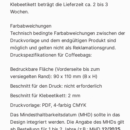
Klebeetikett beträgt die Lieferzeit ca. 2 bis 3
Wochen.
Farbabweichungen
Technisch bedingte Farbabweichungen zwischen der
Druckvorlage und dem endgültigen Produkt sind
möglich und gelten nicht als Reklamationsgrund.
Druckspezifikationen für Coffeebags:
Bedruckbare Fläche (Vorderseite bis zum
versiegelten Rand): 90 x 110 mm (B x H)
Beschnitt für den Druck: nicht erforderlich
Beschnitt für Klebeetikett: 2 mm
Druckvorlage: PDF, 4-farbig CMYK
Louisenstraße 64 · Dresden
Das Mindesthaltbarkeitsdatum (MHD) sollte in das
51°03′56″N · 13°45′22″E
Design integriert werden. Die Angabe des MHDs gilt
ab Bestellung für 1 bis 2 Jahre (z.B.: MHD
12/2025,