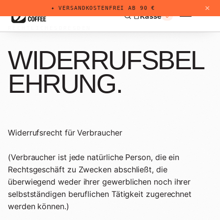
×
✦ VERSANDKOSTENFREI AB 90 €
Kasse
0
RECHTLICHES
DRESDEN
WIDERRUFSBEL
EHRUNG
.
Kaffee & Espresso
01
+
Drip Bags
Dri
02
Widerrufsrecht für Verbraucher
Für Zuhause
MIKA ONE
03
(Verbraucher ist jede natürliche Person, die ein
Sorten probieren
COBYS
Rechtsgeschäft zu Zwecken abschließt, die
04
überwiegend weder ihrer gewerblichen noch ihrer
Kalender
selbstständigen beruflichen Tätigkeit zugerechnet
Lohnrösten
05
Individuell
werden können.)