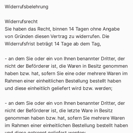
+
Shop
B2B
Widerrufsbelehrung
Sho
06
Lohnabfüllung für Röster
Widerrufsrecht
Tee
Kaffeetest
07
Sie haben das Recht, binnen 14 Tagen ohne Angabe
International
Zubehör
von Gründen diesen Vertrag zu widerrufen. Die
Laden
Widerrufsfrist beträgt 14 Tage ab dem Tag,
08
Geschenkideen
- an dem Sie oder ein von Ihnen benannter Dritter, der
Reparatur
09
Fonte Blends
nicht der Beförderer ist, die Waren in Besitz genommen
haben bzw. hat, sofern Sie eine oder mehrere Waren im
Kurse
All About Mushroom
Rahmen einer einheitlichen Bestellung bestellt haben
10
und diese einheitlich geliefert wird bzw. werden;
Alle Produkte
- an dem Sie oder ein von Ihnen benannter Dritter, der
nicht der Beförderer ist, die letzte Ware in Besitz
genommen haben bzw. hat, sofern Sie mehrere Waren
im Rahmen einer einheitlichen Bestellung bestellt haben
und diese getrennt geliefert werden;