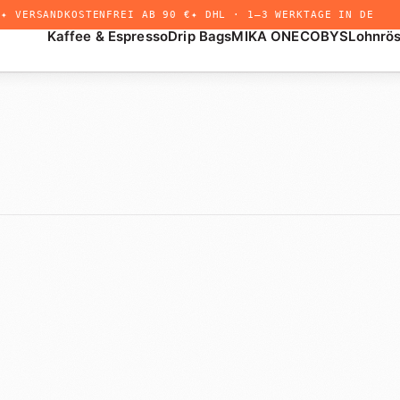
✦ VERSANDKOSTENFREI AB 90 €
✦ DHL · 1–3 WERKTAGE IN DE
Kaffee & Espresso
Drip Bags
MIKA ONE
COBYS
Lohnrö
+
Drip Bags
Untermenü
öffnen