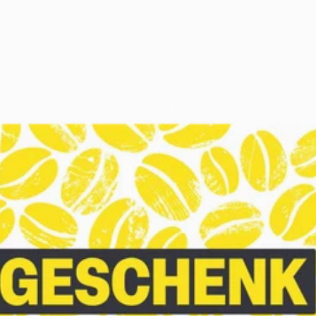
+
Shop
Untermenü
öffnen