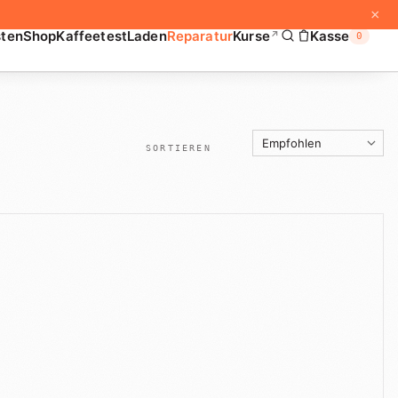
×
sten
Shop
Kaffeetest
Laden
Reparatur
Kurse
Kasse
↗
0
SORTIEREN