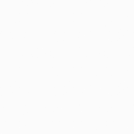
+
Shop
Untermenü
öffnen