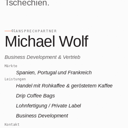
Tschechien.
Lohnrösten
Individuell
05
B2B
Shop
01
ANSPRECHPARTNER
06
Michael Wolf
Lohnabfüllung für Röster
Tee
Kaffeetest
07
Business Development & Vertrieb
International
Zubehör
Märkte
Laden
Spanien, Portugal und Frankreich
08
Leistungen
Geschenkideen
Handel mit Rohkaffee & geröstetem Kaffee
Reparatur
Drip Coffee Bags
Fonte Blends
09
Lohnfertigung / Private Label
All About Mushroom
Kurse
Business Development
10
Kontakt