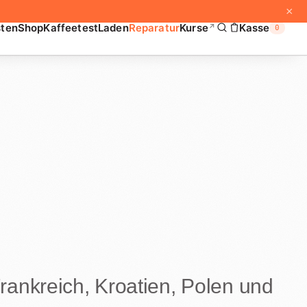
×
sten
Shop
Kaffeetest
Laden
Reparatur
Kurse
Kasse
↗
0
rankreich, Kroatien, Polen und