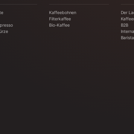
te
Kaffeebohnen
Der L
Filterkaffee
Kaffee
spresso
Bio-Kaffee
B2B
ürze
Interna
Barist