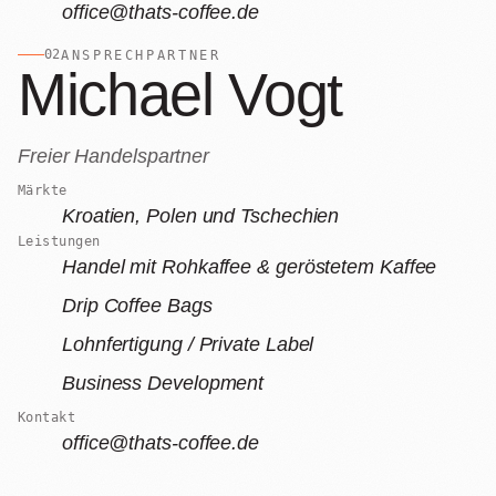
Alle Produkte
office@thats-coffee.de
02
ANSPRECHPARTNER
Michael Vogt
Freier Handelspartner
Märkte
Kroatien, Polen und Tschechien
Leistungen
Handel mit Rohkaffee & geröstetem Kaffee
Drip Coffee Bags
Lohnfertigung / Private Label
Business Development
Kontakt
office@thats-coffee.de