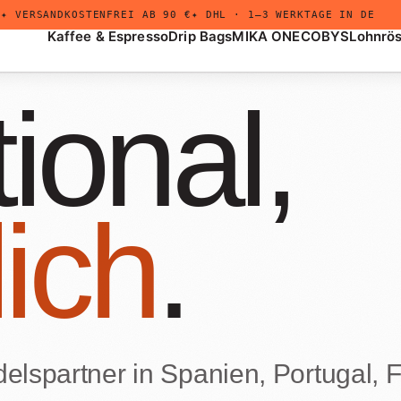
✦ VERSANDKOSTENFREI AB 90 €
✦ DHL · 1–3 WERKTAGE IN DE
Kaffee & Espresso
Drip Bags
MIKA ONE
COBYS
Lohnrö
tional,
ich
.
+
Drip Bags
Untermenü
öffnen
elspartner in Spanien, Portugal, F