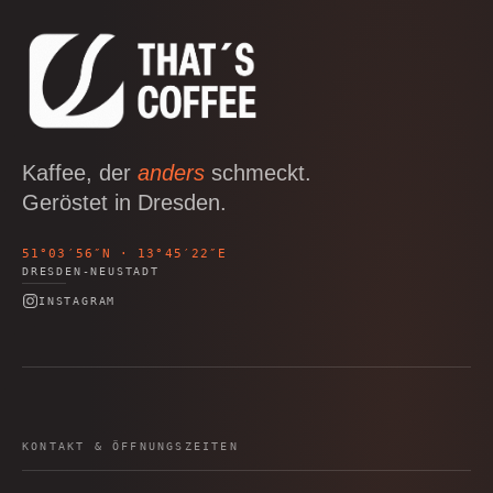
+
Shop
B2B
Sho
06
Lohnabfüllung für Röster
Tee
Kaffeetest
07
International
Zubehör
Laden
08
Kaffee, der
anders
schmeckt.
Geschenkideen
Geröstet in Dresden.
Reparatur
09
Fonte Blends
51°03′56″N · 13°45′22″E
DRESDEN-NEUSTADT
Kurse
All About Mushroom
10
INSTAGRAM
Alle Produkte
KONTAKT & ÖFFNUNGSZEITEN