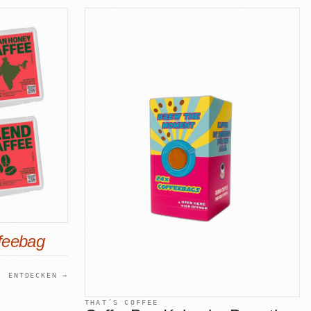
feebag
ENTDECKEN →
THAT´S COFFEE