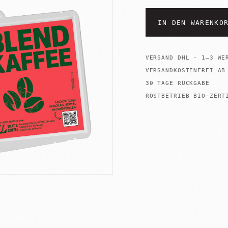
IN DEN WARENKO
+
Shop
Untermenü
öffnen
VERSAND
DHL
·
1–3 WE
VERSANDKOSTENFREI A
30 TAGE RÜCKGABE
RÖSTBETRIEB BIO-ZERT