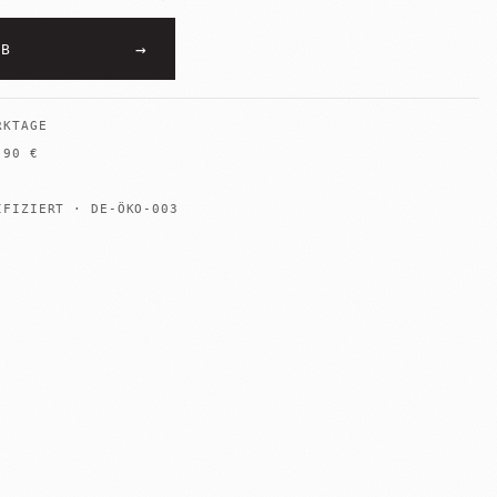
→
RB
RKTAGE
B
90
€
IFIZIERT · DE-ÖKO-003