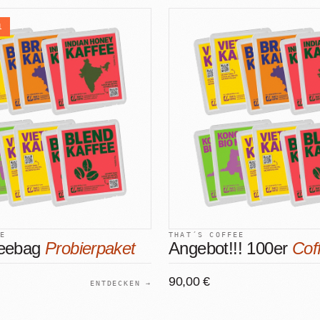
1
EE
THAT´S COFFEE
feebag
Probierpaket
Angebot!!! 100er
Cof
90,00 €
ENTDECKEN →