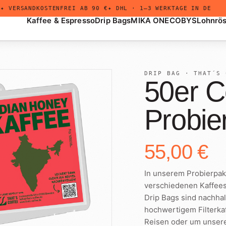
✦ VERSANDKOSTENFREI AB 90 €
✦ DHL · 1–3 WERKTAGE IN DE
Kaffee & Espresso
Drip Bags
MIKA ONE
COBYS
Lohnrö
DRIP BAG · THAT´S 
50er C
Probie
+
Drip Bags
Untermenü
öffnen
55,00 €
In unserem Probierpak
verschiedenen Kaffees
Drip Bags sind nachhalt
hochwertigem Filterkaf
Reisen oder um unsere