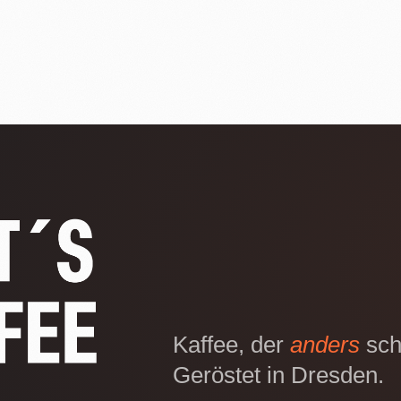
Kaffee, der
anders
sch
Geröstet in Dresden.