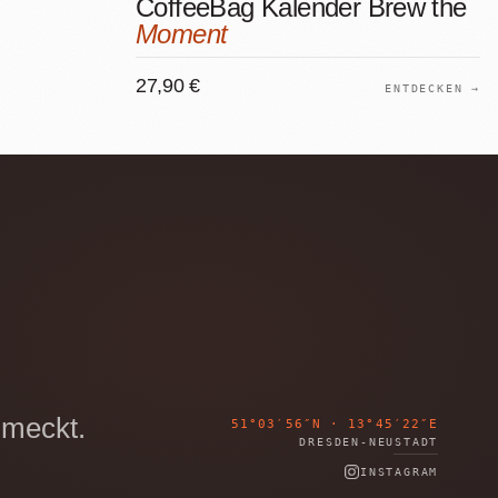
CoffeeBag Kalender Brew the
Moment
27,90 €
ENTDECKEN →
meckt.
51°03′56″N · 13°45′22″E
DRESDEN-NEUSTADT
INSTAGRAM