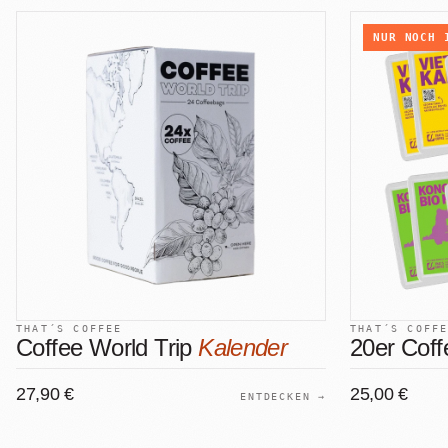
NUR NOCH
THAT´S COFFEE
THAT´S COFF
Coffee World Trip
Kalender
20er Cof
27,90 €
25,00 €
ENTDECKEN →