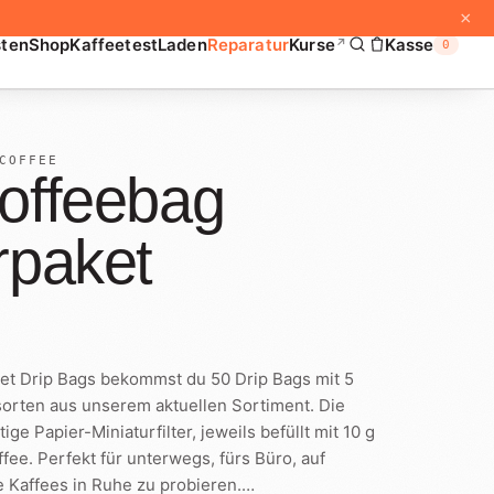
×
sten
Shop
Kaffeetest
Laden
Reparatur
Kurse
Kasse
↗
0
COFFEE
offeebag
rpaket
et Drip Bags bekommst du 50 Drip Bags mit 5
orten aus unserem aktuellen Sortiment. Die
ige Papier-Miniaturfilter, jeweils befüllt mit 10 g
fee. Perfekt für unterwegs, fürs Büro, auf
 Kaffees in Ruhe zu probieren.
…