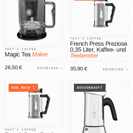
THAT´S COFFEE
French Press Preziosa
0,35 Liter, Kaffee- und
THAT´S COFFEE
Magic Tea
Maker
Teebereiter
26,50 €
35,90 €
ENTDECKEN →
ENTDECKEN →
NUR NOCH
1
AUSVERKAUFT
THAT´S COFFEE