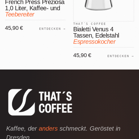
French Press Preziosa
1,0 Liter, Kaffee- und
Teebereiter
THAT´S COFFEE
45,90 €
Bialetti Venus 4
ENTDECKEN →
Tassen, Edelstahl
Espressokocher
45,90 €
ENTDECKEN →
Kaffee, der
anders
schmeckt. Geröstet in
Dresden.