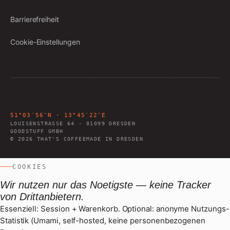
Barrierefreiheit
Cookie-Einstellungen
51°03′56″N · 13°45′22″E
LOUISENSTRASSE 64
·
01099
DRESDEN
GOODSTUFF GMBH
©
2026
THAT'S COFFEE
MADE IN DRESDEN
COOKIES
Wir nutzen nur das Noetigste — keine Tracker
von Drittanbietern.
Essenziell: Session + Warenkorb. Optional: anonyme Nutzungs-
Louisenstraße 64 · Dresden
Statistik (Umami, self-hosted, keine personenbezogenen
51°03′56″N · 13°45′22″E