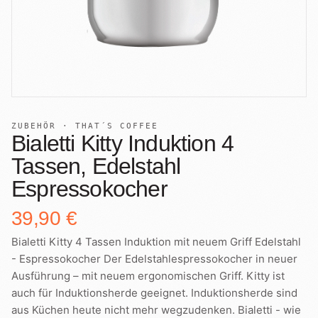
+
Shop
B2B
Sho
06
Lohnabfüllung für Röster
Tee
Kaffeetest
07
International
Zubehör
Laden
08
Geschenkideen
ZUBEHÖR · THAT´S COFFEE
Bialetti Kitty Induktion 4
Reparatur
09
Fonte Blends
Tassen, Edelstahl
Espressokocher
Kurse
Alle Produkte
10
39,90 €
Bialetti Kitty 4 Tassen Induktion mit neuem Griff Edelstahl
- Espressokocher Der Edelstahlespressokocher in neuer
Ausführung – mit neuem ergonomischen Griff. Kitty ist
auch für Induktionsherde geeignet. Induktionsherde sind
aus Küchen heute nicht mehr wegzudenken. Bialetti - wie