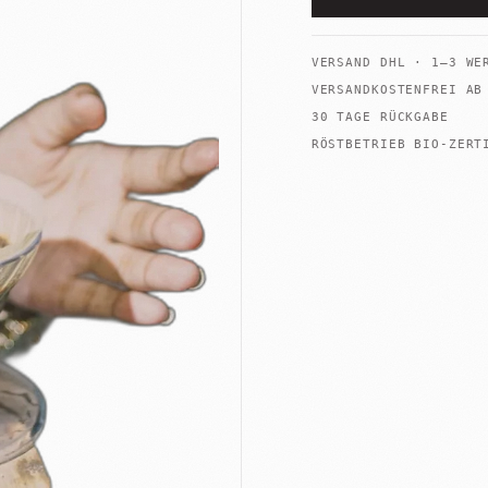
VERSAND
DHL
·
1–3 WE
VERSANDKOSTENFREI A
+
30 TAGE RÜCKGABE
Shop
Untermenü
öffnen
RÖSTBETRIEB BIO-ZERT