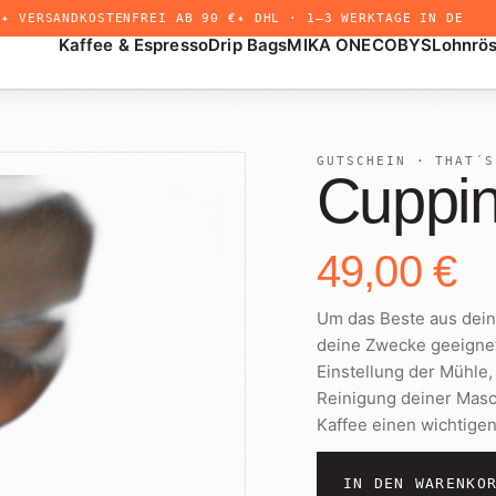
✦ VERSANDKOSTENFREI AB 90 €
✦ DHL · 1–3 WERKTAGE IN DE
Kaffee & Espresso
Drip Bags
MIKA ONE
COBYS
Lohnrö
GUTSCHEIN · THAT´S
Cuppin
49,00 €
+
Drip Bags
Untermenü
öffnen
Um das Beste aus dein
deine Zwecke geeignete
Einstellung der Mühle
Reinigung deiner Masch
Kaffee einen wichtige
IN DEN WARENKO