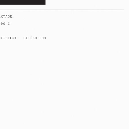
RKTAGE
B
90
€
IFIZIERT · DE-ÖKO-003