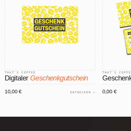
THAT´S COFFEE
THAT´S COFF
Digitaler
Geschenkgutschein
Geschenk
10,00 €
0,00 €
ENTDECKEN →