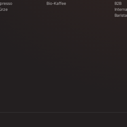
spresso
Bio-Kaffee
B2B
ürze
Interna
Barist