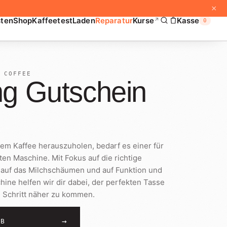
×
sten
Shop
Kaffeetest
Laden
Reparatur
Kurse
Kasse
↗
0
 COFFEE
g Gutschein
em Kaffee herauszuholen, bedarf es einer für
n Maschine. Mit Fokus auf die richtige
, auf das Milchschäumen und auf Funktion und
ine helfen wir dir dabei, der perfekten Tasse
n Schritt näher zu kommen.
→
RB