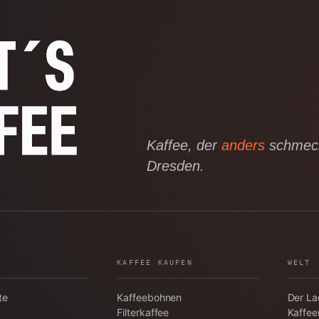
Kaffee, der
anders
schmeck
Dresden.
KAFFEE KAUFEN
WELT
te
Kaffeebohnen
Der L
Filterkaffee
Kaffee