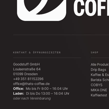
KONTAKT & ÖFFNUNGSZEITEN
SHOP
Goodstuff GmbH
Alle Produk
Louisenstraße 64
Drip Bags
01099
Dresden
Kaffee & E
+49 351 81152296
Barista Sch
office@thats-coffee.de
COBYS
Office:
Mo bis Fr 9:00 – 16:04 Uhr
MIKA ONE
Laden:
Di bis Do 13:00 – 16:04 Uhr
Kaffeetest
oder nach Vereinbarung