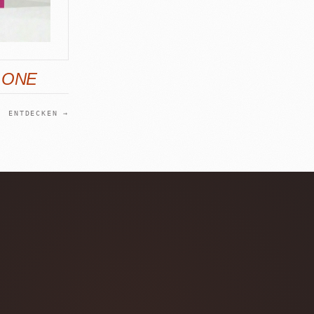
 ONE
ENTDECKEN →