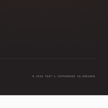
©
2026
THAT'S COFFEE
MADE IN DRESDEN