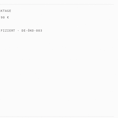
RKTAGE
B
90
€
IFIZIERT · DE-ÖKO-003