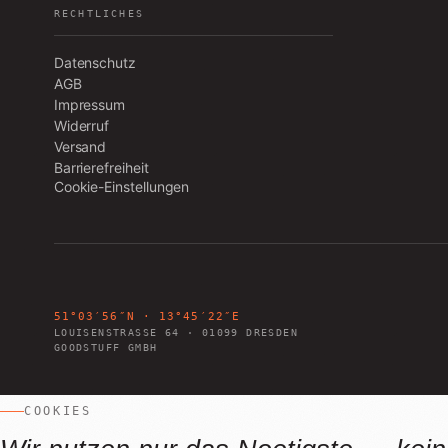
RECHTLICHES
Datenschutz
AGB
Impressum
Widerruf
Versand
Barrierefreiheit
Cookie-Einstellungen
51°03′56″N · 13°45′22″E
LOUISENSTRASSE 64
·
01099
DRESDEN
GOODSTUFF GMBH
COOKIES
Louisenstraße 64 · Dresden