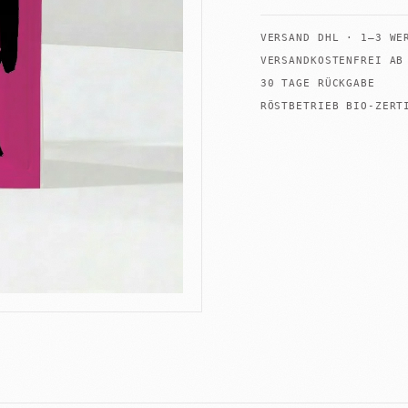
VERSAND
DHL
·
1–3 WE
VERSANDKOSTENFREI A
30 TAGE RÜCKGABE
+
Shop
Untermenü
öffnen
RÖSTBETRIEB BIO-ZERT