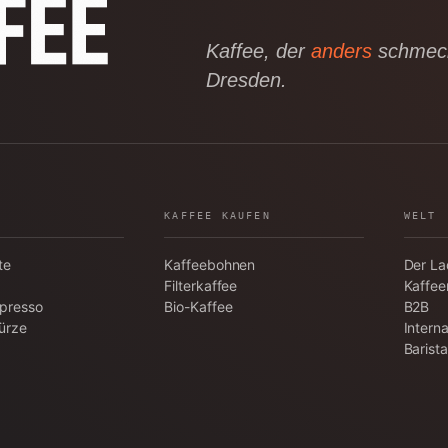
Kaffee, der
anders
schmeck
Dresden.
KAFFEE KAUFEN
WELT
te
Kaffeebohnen
Der L
Filterkaffee
Kaffee
spresso
Bio-Kaffee
B2B
ürze
Interna
Barist