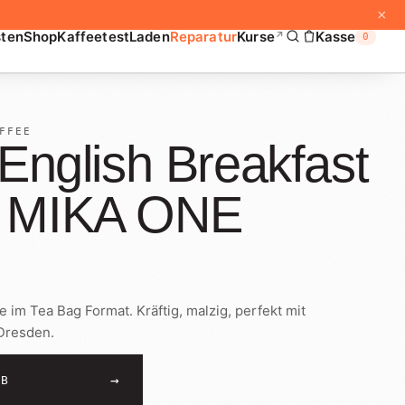
×
sten
Shop
Kaffeetest
Laden
Reparatur
Kurse
Kasse
↗
0
FFEE
 English Breakfast
 MIKA ONE
 im Tea Bag Format. Kräftig, malzig, perfekt mit
Dresden.
→
RB