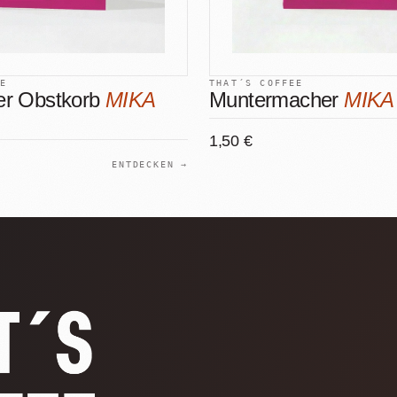
EE
THAT´S COFFEE
er Obstkorb
MIKA
Muntermacher
MIKA
1,50 €
ENTDECKEN →