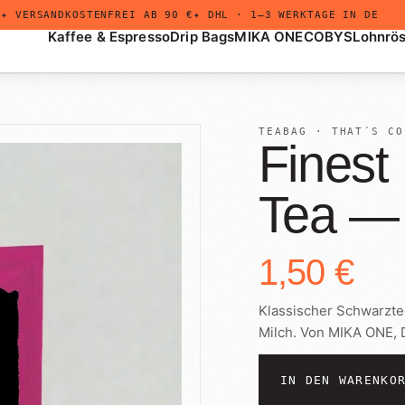
✦ VERSANDKOSTENFREI AB 90 €
✦ DHL · 1–3 WERKTAGE IN DE
Kaffee & Espresso
Drip Bags
MIKA ONE
COBYS
Lohnrö
TEABAG · THAT´S CO
Finest
Tea —
+
Drip Bags
Untermenü
öffnen
1,50 €
Klassischer Schwarztee
Milch. Von MIKA ONE, 
IN DEN WARENKO