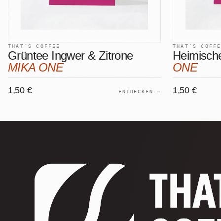
THAT´S COFFEE
THAT´S COFF
Grüntee Ingwer & Zitrone
Heimisch
MIKA ONE
ONE
1,50 €
1,50 €
ENTDECKEN →