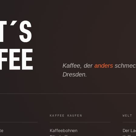
Kaffee, der
anders
schmeck
Dresden.
KAFFEE KAUFEN
WELT
te
Kaffeebohnen
Der L