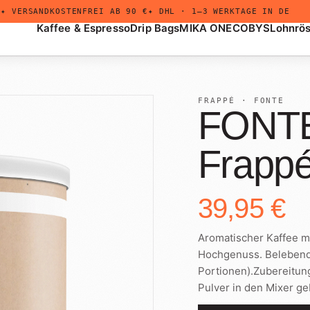
✦ VERSANDKOSTENFREI AB 90 €
✦ DHL · 1–3 WERKTAGE IN DE
Kaffee & Espresso
Drip Bags
MIKA ONE
COBYS
Lohnrö
FRAPPÉ · FONTE
FONTE
Frapp
+
Drip Bags
Untermenü
öffnen
39,95 €
Aromatischer Kaffee m
Hochgenuss. Belebend,
Portionen).Zubereitung
Pulver in den Mixer ge