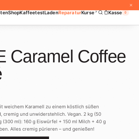
×
sten
Shop
Kaffeetest
Laden
Reparatur
Kurse
Kasse
↗
0
 Caramel Coffee
é
it weichem Karamell zu einem köstlich süßen
 cremig und unwiderstehlich. Vegan. 2 kg (50
 (300 ml): 160 g Eiswürfel + 150 ml Milch + 40 g
ben. Alles cremig pürieren – und genießen!