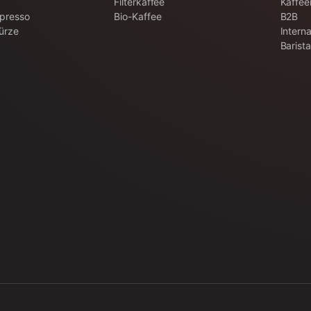
Filterkaffee
Kaffee
spresso
Bio-Kaffee
B2B
ürze
Interna
Barist