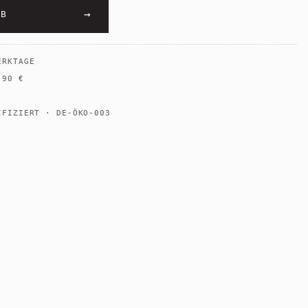
→
RB
ERKTAGE
B
90
€
IFIZIERT · DE-ÖKO-003