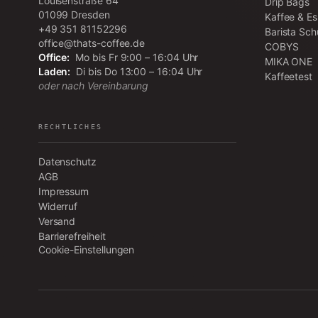
Louisenstraße 64
Drip Bags
01099
Dresden
Kaffee & E
+49 351 81152296
Barista Sch
office@thats-coffee.de
COBYS
Office:
Mo bis Fr 9:00 – 16:04 Uhr
MIKA ONE
Laden:
Di bis Do 13:00 – 16:04 Uhr
Kaffeetest
oder nach Vereinbarung
RECHTLICHES
Datenschutz
AGB
Impressum
Widerruf
Versand
Barrierefreiheit
Cookie-Einstellungen