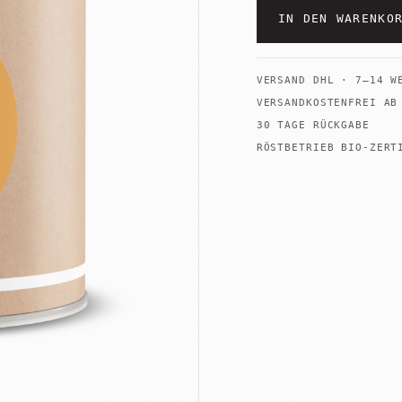
IN DEN WARENKO
VERSAND
DHL
·
7–14 W
+
Shop
Untermenü
öffnen
VERSANDKOSTENFREI A
30 TAGE RÜCKGABE
RÖSTBETRIEB BIO-ZERT