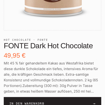
+
Shop
B2B
Sho
06
Lohnabfüllung für Röster
Tee
Kaffeetest
07
International
Zubehör
Laden
08
Geschenkideen
HOT CHOCOLATE · FONTE
FONTE Dark Hot Chocolate
Reparatur
09
Fonte Blends
49,95 €
Kurse
All About Mushroom
Mit 45 % fair gehandeltem Kakao aus Westafrika bietet
10
diese dunkle Schokolade ein tiefes, intensives Aroma für
Alle Produkte
alle, die kräftigen Geschmack lieben. Extra-samtige
Konsistenz und vollmundige Schokoladennoten. 2 kg (65
Portionen).Zubereitung (300 ml): 30g Pulver in Tasse
geben, in etwas heißem Wasser auflösen, 250 ml hei
…
→
IN DEN WARENKORB