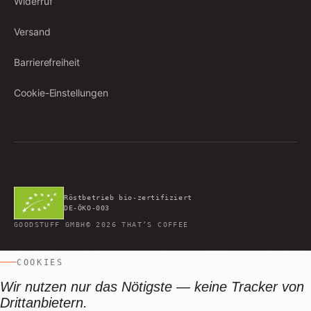
Widerruf
Versand
Barrierefreiheit
Cookie-Einstellungen
Röstbetrieb bio-zertifiziert
DE-ÖKO-003
GOODSTUFF GMBH
©
2026
THAT’S COFFEE
COOKIES
Wir nutzen nur das Nötigste — keine Tracker von
Drittanbietern.