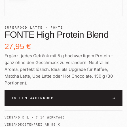
+
Shop
B2B
Sho
06
Lohnabfüllung für Röster
Tee
Kaffeetest
07
SUPERFOOD LATTE · FONTE
International
FONTE High Protein Blend
Zubehör
Laden
08
27,95 €
Geschenkideen
Ergänzt jedes Getränk mit 5 g hochwertigem Protein –
Reparatur
09
Fonte Blends
ganz ohne den Geschmack zu verändern. Neutral im
Aroma, perfekt löslich. Ideal als Upgrade für Kaffee,
Kurse
All About Mushroom
Matcha Latte, Ube Latte oder Hot Chocolate. 150 g (30
10
Portionen).
Alle Produkte
→
IN DEN WARENKORB
VERSAND
DHL
·
7–14 WERKTAGE
VERSANDKOSTENFREI AB
90
€