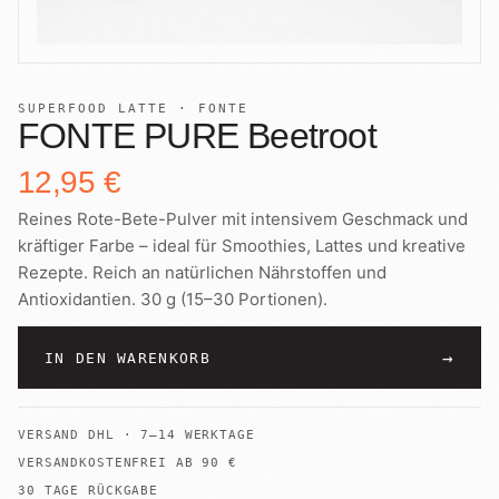
+
Shop
B2B
Sho
06
Lohnabfüllung für Röster
Tee
Kaffeetest
07
SUPERFOOD LATTE · FONTE
International
FONTE PURE Beetroot
Zubehör
Laden
08
12,95 €
Geschenkideen
Reines Rote-Bete-Pulver mit intensivem Geschmack und
Reparatur
09
Fonte Blends
kräftiger Farbe – ideal für Smoothies, Lattes und kreative
Rezepte. Reich an natürlichen Nährstoffen und
Kurse
Alle Produkte
Antioxidantien. 30 g (15–30 Portionen).
10
→
IN DEN WARENKORB
VERSAND
DHL
·
7–14 WERKTAGE
VERSANDKOSTENFREI AB
90
€
30 TAGE RÜCKGABE