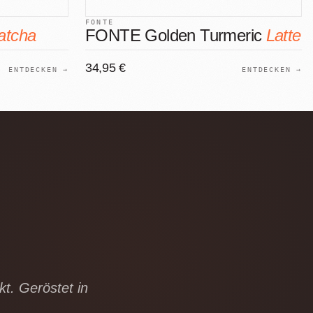
FONTE
atcha
FONTE Golden Turmeric
Latte
34,95 €
ENTDECKEN →
ENTDECKEN →
t. Geröstet in