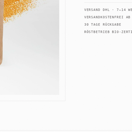
VERSAND
DHL
·
7–14 W
VERSANDKOSTENFREI A
30 TAGE RÜCKGABE
+
RÖSTBETRIEB BIO-ZERT
Shop
Untermenü
öffnen