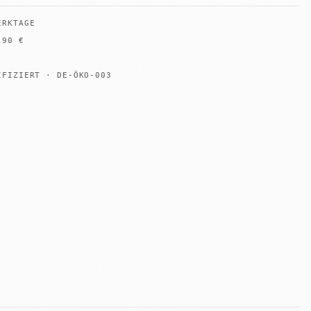
ERKTAGE
B
90
€
IFIZIERT · DE-ÖKO-003