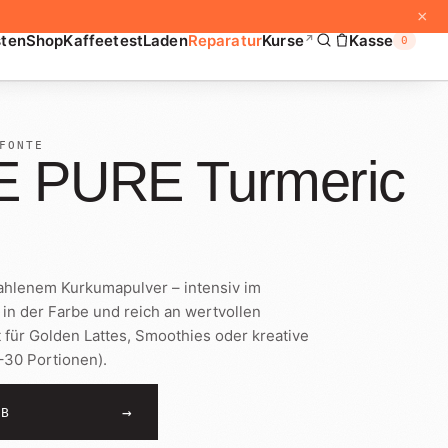
×
sten
Shop
Kaffeetest
Laden
Reparatur
Kurse
Kasse
↗
0
FONTE
 PURE Turmeric
ahlenem Kurkumapulver – intensiv im
in der Farbe und reich an wertvollen
t für Golden Lattes, Smoothies oder kreative
–30 Portionen).
→
RB