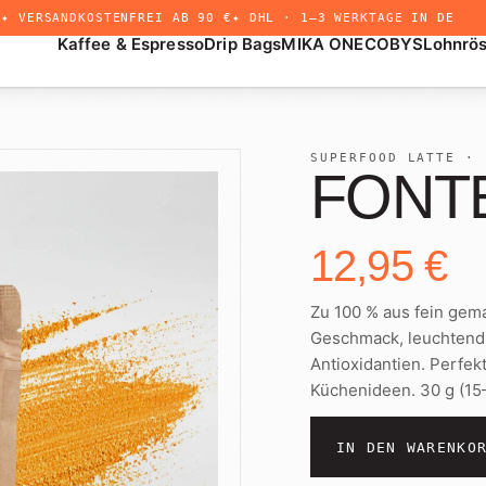
✦ VERSANDKOSTENFREI AB 90 €
✦ DHL · 1–3 WERKTAGE IN DE
Kaffee & Espresso
Drip Bags
MIKA ONE
COBYS
Lohnrö
SUPERFOOD LATTE · 
FONTE
12,95 €
+
Drip Bags
Untermenü
öffnen
Zu 100 % aus fein gem
Geschmack, leuchtend 
Antioxidantien. Perfek
Küchenideen. 30 g (15
IN DEN WARENKO