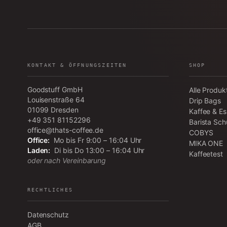
KONTAKT & ÖFFNUNGSZEITEN
SHOP
Goodstuff GmbH
Alle Produk
Louisenstraße 64
Drip Bags
01099
Dresden
Kaffee & E
+49 351 81152296
Barista Sch
office@thats-coffee.de
COBYS
Office:
Mo bis Fr 9:00 – 16:04 Uhr
MIKA ONE
Laden:
Di bis Do 13:00 – 16:04 Uhr
Kaffeetest
oder nach Vereinbarung
RECHTLICHES
Datenschutz
AGB