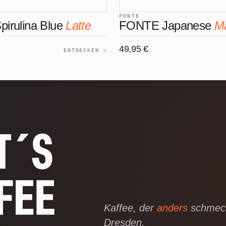
FONTE
irulina Blue
Latte
FONTE Japanese
M
49,95 €
ENTDECKEN →
Kaffee, der
anders
schmeck
Dresden.