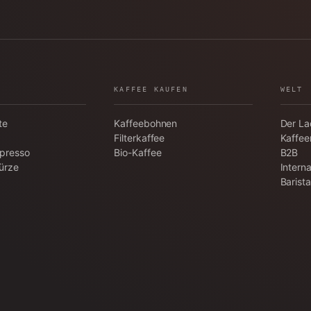
KAFFEE KAUFEN
WELT
te
Kaffeebohnen
Der L
Filterkaffee
Kaffee
spresso
Bio-Kaffee
B2B
ürze
Interna
Barist