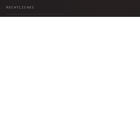
51°03′56″N · 13°45′22″E
RECHTLICHES
Datenschutz
AGB
Impressum
Widerruf
Versand
Barrierefreiheit
Cookie-Einstellungen