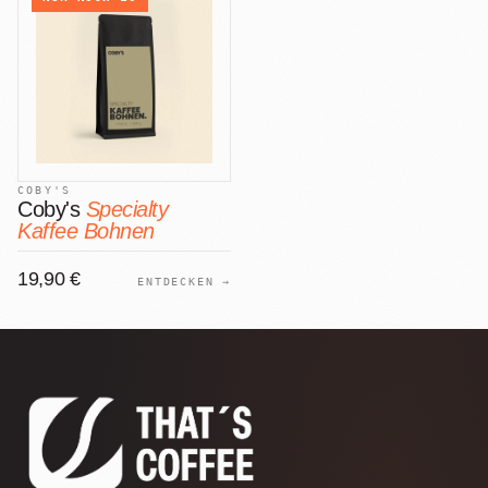
COBY'S
Coby's
Specialty
Kaffee Bohnen
19,90 €
ENTDECKEN →