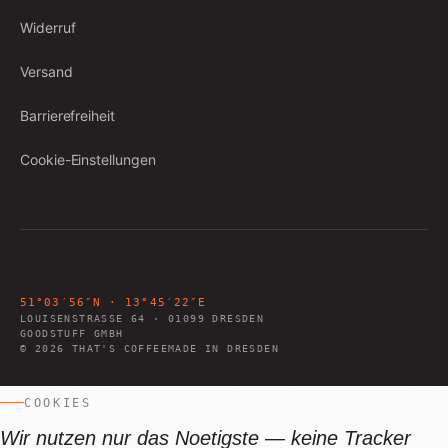
Widerruf
Versand
Barrierefreiheit
Cookie-Einstellungen
51°03′56″N · 13°45′22″E
LOUISENSTRASSE 64
·
01099
DRESDEN
GOODSTUFF GMBH
©
2026
THAT'S COFFEE
MADE IN DRESDEN
COOKIES
Wir nutzen nur das Noetigste — keine Tracker