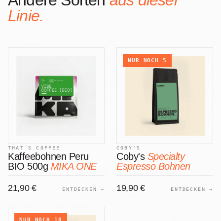
Andere Sorten
aus dieser
Linie.
NUR NOCH
5
THAT´S COFFEE
COBY'S
Kaffeebohnen Peru
Coby's
Specialty
BIO 500g
MIKA ONE
Espresso Bohnen
21,90 €
19,90 €
ENTDECKEN →
ENTDECKEN →
NUR NOCH
10