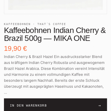
+
Shop
B2B
Sho
06
Lohnabfüllung für Röster
Tee
Kaffeetest
07
KAFFEEBOHNEN · THAT´S COFFEE
International
Kaffeebohnen Indian Cherry &
Zubehör
Laden
Brazil 500g — MIKA ONE
08
Geschenkideen
19,90 €
Reparatur
09
Fonte Blends
Indian Cherry & Brazil Hazel Ein ausdrucksstarker Blend
aus kräftigem Indian Cherry Robusta und ausgewogenem
Kurse
Alle Produkte
10
Brazil Hazel Arabica. Diese Kombination vereint Intensität
und Harmonie zu einem vollmundigen Kaffee mit
besonders langem Nachhall. Bereits der erste Schluck
überzeugt mit ausgeprägten Haselnuss und Kakaonoten,
…
→
IN DEN WARENKORB