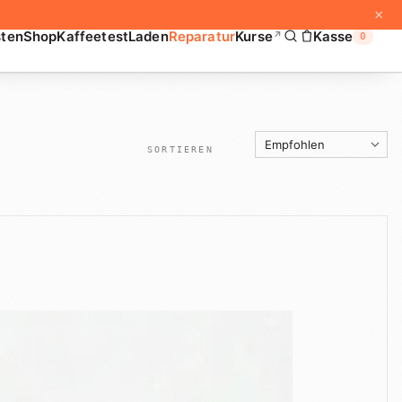
×
sten
Shop
Kaffeetest
Laden
Reparatur
Kurse
Kasse
↗
0
SORTIEREN