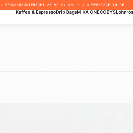
✦ VERSANDKOSTENFREI AB 90 €
✦ DHL · 1–3 WERKTAGE IN DE
Kaffee & Espresso
Drip Bags
MIKA ONE
COBYS
Lohnrö
+
Drip Bags
Untermenü
öffnen