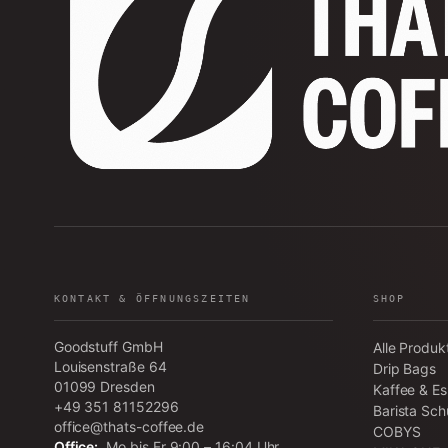
KONTAKT & ÖFFNUNGSZEITEN
SHOP
Goodstuff GmbH
Alle Produk
Louisenstraße 64
Drip Bags
01099
Dresden
Kaffee & E
+49 351 81152296
Barista Sch
office@thats-coffee.de
COBYS
Office:
Mo bis Fr 9:00 – 16:04 Uhr