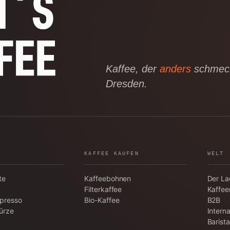
Kaffee, der
anders
schmeck
Dresden.
KAFFEE KAUFEN
WELT
te
Kaffeebohnen
Der L
Filterkaffee
Kaffee
spresso
Bio-Kaffee
B2B
ürze
Interna
Barist