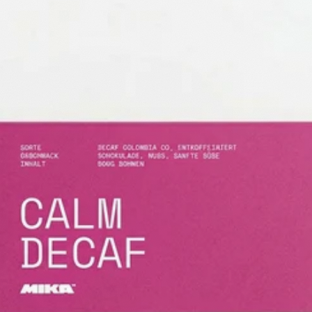
+
Shop
Untermenü
öffnen