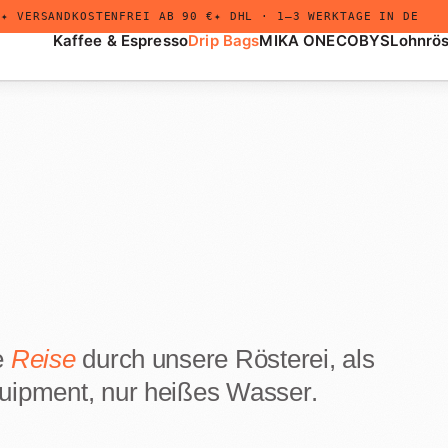
✦ VERSANDKOSTENFREI AB 90 €
✦ DHL · 1–3 WERKTAGE IN DE
Kaffee & Espresso
Drip Bags
MIKA ONE
COBYS
Lohnrö
+
Drip Bags
Untermenü
öffnen
e
Reise
durch unsere Rösterei, als
quipment, nur heißes Wasser.