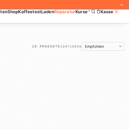
×
sten
Shop
Kaffeetest
Laden
Reparatur
Kurse
Kasse
↗
0
10
PRODUKTE
SORTIEREN