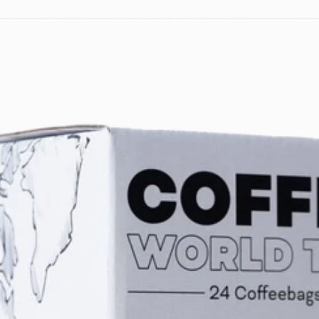
+
Shop
Untermenü
öffnen