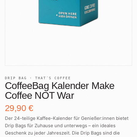
+
Shop
B2B
Sho
06
Lohnabfüllung für Röster
Tee
Kaffeetest
07
International
Zubehör
Laden
08
Geschenkideen
Reparatur
09
Fonte Blends
Kurse
DRIP BAG · THAT´S COFFEE
Alle Produkte
10
CoffeeBag Kalender Make
Coffee NOT War
29,90 €
Der 24-teilige Kaffee-Kalender für Genießer:innen bietet
Drip Bags für Zuhause und unterwegs – ein ideales
Geschenk zu jeder Jahreszeit. Die Drip Bags sind die