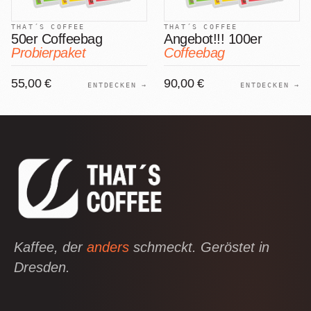
THAT´S COFFEE
THAT´S COFFEE
50er Coffeebag
Angebot!!! 100er
Probierpaket
Coffeebag
55,00 €
90,00 €
ENTDECKEN →
ENTDECKEN →
Kaffee, der
anders
schmeckt. Geröstet in
Dresden.