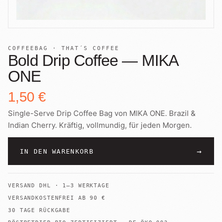
+
Shop
B2B
Sho
06
Lohnabfüllung für Röster
Tee
Kaffeetest
07
COFFEEBAG · THAT´S COFFEE
International
Bold Drip Coffee — MIKA
Zubehör
Laden
ONE
08
Geschenkideen
1,50 €
Reparatur
09
Fonte Blends
Single-Serve Drip Coffee Bag von MIKA ONE. Brazil &
Indian Cherry. Kräftig, vollmundig, für jeden Morgen.
Kurse
All About Mushroom
10
→
Alle Produkte
IN DEN WARENKORB
VERSAND
DHL
·
1–3 WERKTAGE
VERSANDKOSTENFREI AB
90
€
30 TAGE RÜCKGABE