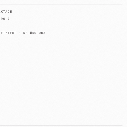
RKTAGE
B
90
€
IFIZIERT · DE-ÖKO-003