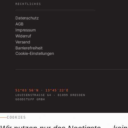
RECHTLICHES
Datenschutz
AGB
Impressum
Widerruf
Versand
Barrierefreiheit
Cookie-Einstellungen
51°03′56″N · 13°45′22″E
LOUISENSTRASSE 64
·
01099
DRESDEN
GOODSTUFF GMBH
COOKIES
Louisenstraße 64 · Dresden