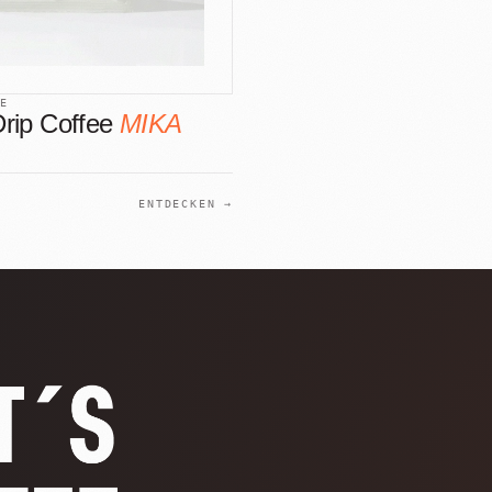
EE
Drip Coffee
MIKA
ENTDECKEN →