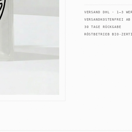
VERSAND
DHL
·
1–3 WE
VERSANDKOSTENFREI A
30 TAGE RÜCKGABE
+
Shop
Untermenü
öffnen
RÖSTBETRIEB BIO-ZERT