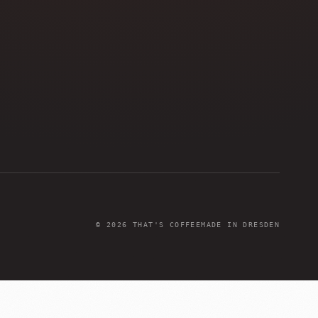
©
2026
THAT'S COFFEE
MADE IN DRESDEN