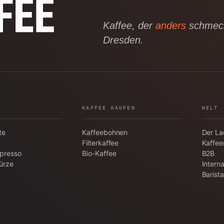
Kaffee, der
anders
schmeck
Dresden.
KAFFEE KAUFEN
WELT
te
Kaffeebohnen
Der L
Filterkaffee
Kaffee
spresso
Bio-Kaffee
B2B
ürze
Interna
Barist