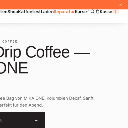
×
sten
Shop
Kaffeetest
Laden
Reparatur
Kurse
Kasse
↗
0
 COFFEE
rip Coffee —
 ONE
fee Bag von MIKA ONE. Kolumbien Decaf. Sanft,
erfekt für den Abend.
→
RB