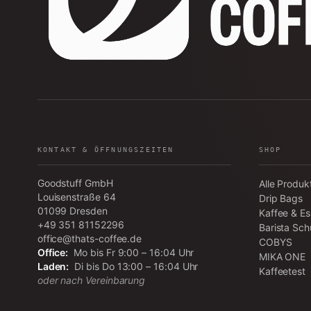
KONTAKT & ÖFFNUNGSZEITEN
SHOP
Goodstuff GmbH
Alle Produk
Louisenstraße 64
Drip Bags
01099
Dresden
Kaffee & E
+49 351 81152296
Barista Sch
office@thats-coffee.de
COBYS
Office:
Mo bis Fr 9:00 – 16:04 Uhr
MIKA ONE
Laden:
Di bis Do 13:00 – 16:04 Uhr
Kaffeetest
oder nach Vereinbarung