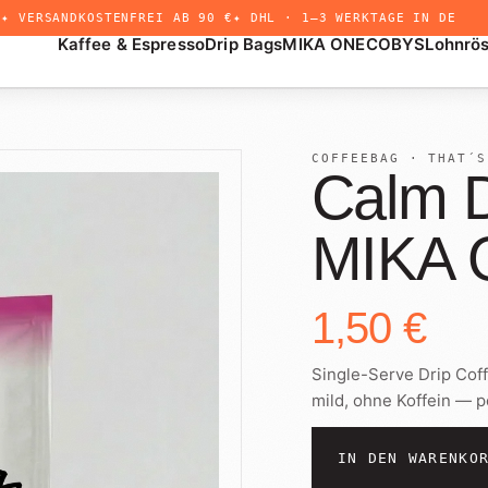
✦ VERSANDKOSTENFREI AB 90 €
✦ DHL · 1–3 WERKTAGE IN DE
Kaffee & Espresso
Drip Bags
MIKA ONE
COBYS
Lohnrö
COFFEEBAG · THAT´S
Calm D
MIKA
+
Drip Bags
Untermenü
öffnen
1,50 €
Single-Serve Drip Cof
mild, ohne Koffein — p
IN DEN WARENKO