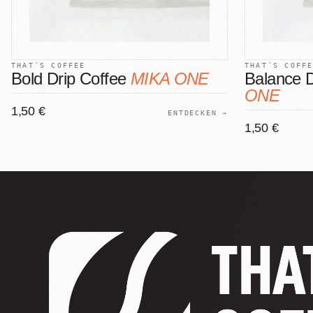
THAT´S COFFEE
THAT´S COFF
Bold Drip Coffee
MIKA ONE
Balance 
ONE
1,50 €
ENTDECKEN →
1,50 €