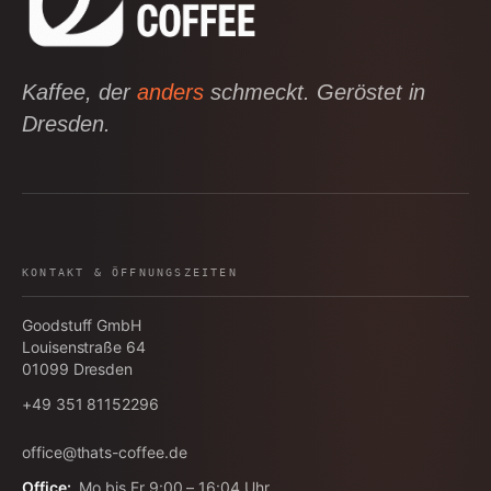
Kaffee, der
anders
schmeckt. Geröstet in
Dresden.
KONTAKT & ÖFFNUNGSZEITEN
Goodstuff GmbH
Louisenstraße 64
01099
Dresden
+49 351 81152296
office@thats-coffee.de
Office:
Mo bis Fr 9:00 – 16:04 Uhr