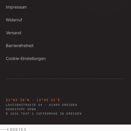
Impressum
Widerruf
Versand
Barrierefreiheit
Cookie-Einstellungen
51°03′56″N · 13°45′22″E
LOUISENSTRASSE 64
·
01099
DRESDEN
GOODSTUFF GMBH
©
2026
THAT'S COFFEE
MADE IN DRESDEN
COOKIES