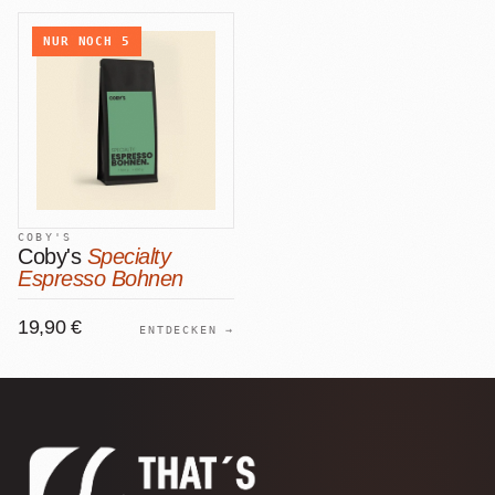
NUR NOCH
5
COBY'S
Coby's
Specialty
Espresso Bohnen
19,90 €
ENTDECKEN →