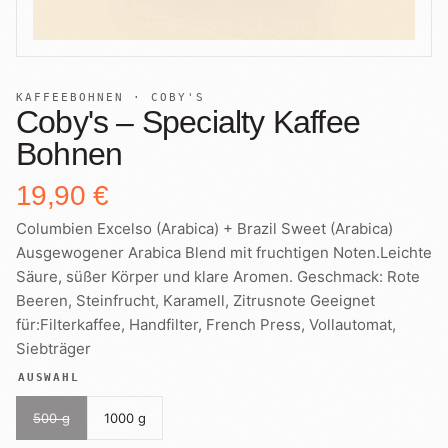
+
Shop
B2B
Sho
06
Lohnabfüllung für Röster
Tee
Kaffeetest
07
KAFFEEBOHNEN · COBY'S
International
Coby's – Specialty Kaffee
Zubehör
Laden
Bohnen
08
Geschenkideen
19,90 €
Reparatur
09
Fonte Blends
Columbien Excelso (Arabica) + Brazil Sweet (Arabica)
Ausgewogener Arabica Blend mit fruchtigen Noten.Leichte
Kurse
All About Mushroom
10
Säure, süßer Körper und klare Aromen. Geschmack: Rote
Beeren, Steinfrucht, Karamell, Zitrusnote Geeignet
Alle Produkte
für:Filterkaffee, Handfilter, French Press, Vollautomat,
Siebträger
AUSWAHL
500 g
1000 g