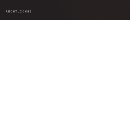
Louisenstraße 64 · Dresden
51°03′56″N · 13°45′22″E
RECHTLICHES
Datenschutz
AGB
Impressum
Widerruf
Versand
Barrierefreiheit
Cookie-Einstellungen