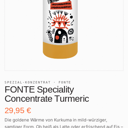
+
Shop
B2B
Sho
06
Lohnabfüllung für Röster
Tee
Kaffeetest
07
International
Zubehör
Laden
08
Geschenkideen
Reparatur
09
Fonte Blends
Kurse
Alle Produkte
10
SPEZIAL-KONZENTRAT · FONTE
FONTE Speciality
Concentrate Turmeric
29,95 €
Die goldene Wärme von Kurkuma in mild-würziger,
samtiger Form. Ob heiß als Latte oder erfrischend auf Eis –