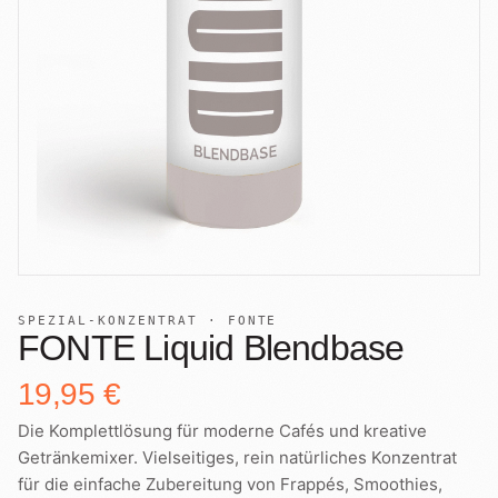
+
Shop
B2B
Sho
06
Lohnabfüllung für Röster
Tee
Kaffeetest
07
International
Zubehör
Laden
08
Geschenkideen
Reparatur
09
Fonte Blends
Kurse
All About Mushroom
10
SPEZIAL-KONZENTRAT · FONTE
FONTE Liquid Blendbase
Alle Produkte
19,95 €
Die Komplettlösung für moderne Cafés und kreative
Getränkemixer. Vielseitiges, rein natürliches Konzentrat
für die einfache Zubereitung von Frappés, Smoothies,