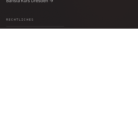
Barista Kurs Dresden →
Louisenstraße 64 · Dresden
51°03′56″N · 13°45′22″E
RECHTLICHES
Datenschutz
AGB
Impressum
Widerruf
Versand
Barrierefreiheit
Cookie-Einstellungen