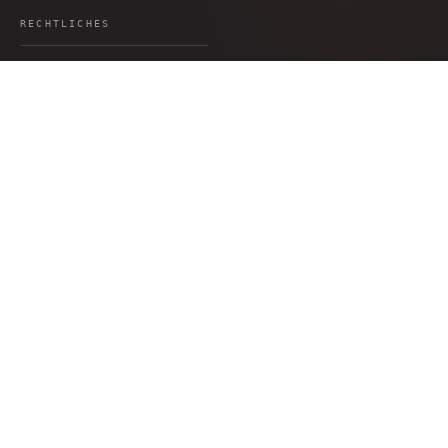
51°03′56″N · 13°45′22″E
RECHTLICHES
Datenschutz
AGB
Impressum
Widerruf
Versand
Barrierefreiheit
Cookie-Einstellungen