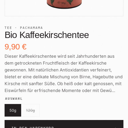
+
Shop
B2B
Sho
06
Lohnabfüllung für Röster
Tee
Kaffeetest
07
TEE · PACHAMAMA
International
Bio Kaffeekirschentee
Zubehör
Laden
08
9,90 €
Geschenkideen
Dieser Kaffeekirschentee wird seit Jahrhunderten aus
Reparatur
09
Fonte Blends
dem getrockneten Fruchtfleisch der Kaffeekirsche
gewonnen. Mit natürlichen Antioxidantien verfeinert,
Kurse
Alle Produkte
bietet er eine delikate Mischung von Birne, Hagebutte und
10
Kirsche mit sanfter Süße. Ob heiß oder kalt genossen, mit
Eiswürfeln für erfrischende Momente oder mit Gewü
…
AUSWAHL
50g
120g