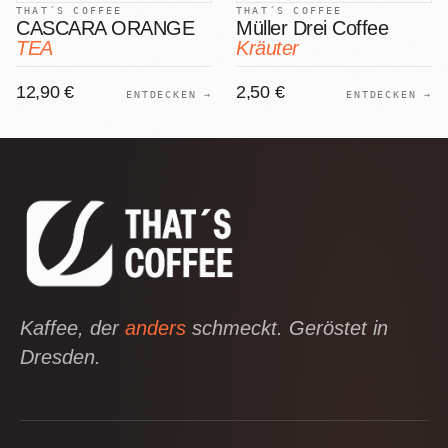
THAT´S COFFEE
THAT´S COFFEE
CASCARA ORANGE
Müller Drei Coffee
TEA
Kräuter
12,90 €
2,50 €
ENTDECKEN →
ENTDECKEN →
Kaffee, der
anders
schmeckt. Geröstet in
Dresden.