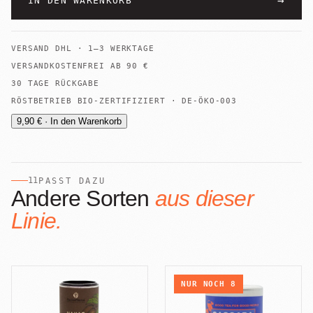
→
IN DEN WARENKORB
VERSAND
DHL
·
1–3 WERKTAGE
VERSANDKOSTENFREI AB
90
€
30 TAGE RÜCKGABE
RÖSTBETRIEB BIO-ZERTIFIZIERT · DE-ÖKO-003
9,90 € · In den Warenkorb
11
PASST DAZU
Andere Sorten
aus dieser
Linie.
NUR NOCH
8