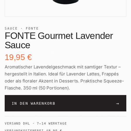
+
Shop
B2B
Sho
06
Lohnabfüllung für Röster
Tee
Kaffeetest
07
SAUCE · FONTE
International
FONTE Gourmet Lavender
Zubehör
Laden
Sauce
08
Geschenkideen
19,95 €
Reparatur
09
Fonte Blends
Aromatischer Lavendelgeschmack mit samtiger Textur –
hergestellt in Italien. Ideal für Lavender Lattes, Frappés
Kurse
All About Mushroom
10
oder als floraler Akzent in Desserts. Praktische Squeeze-
Flasche. 350 ml (50 Portionen).
Alle Produkte
→
IN DEN WARENKORB
VERSAND
DHL
·
7–14 WERKTAGE
VERSANDKOSTENFREI AB
90
€