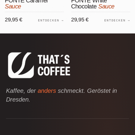
FONTE Caramel
FONTE White
Sauce
Chocolate
Sauce
29,95 €
29,95 €
ENTDECKEN →
ENTDECKEN →
Kaffee, der
anders
schmeckt. Geröstet in
Dresden.