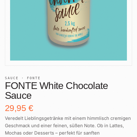
+
Shop
B2B
Sho
06
Lohnabfüllung für Röster
Tee
Kaffeetest
07
International
Zubehör
Laden
08
Geschenkideen
Reparatur
09
Fonte Blends
Kurse
SAUCE · FONTE
Alle Produkte
10
FONTE White Chocolate
Sauce
29,95 €
Veredelt Lieblingsgetränke mit einem himmlisch cremigen
Geschmack und einer feinen, süßen Note. Ob in Lattes,
Mochas oder Desserts – perfekt für sanften