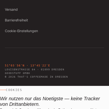
Versand
Barrierefreiheit
Cookie-Einstellungen
51°03′56″N · 13°45′22″E
LOUISENSTRASSE 64
·
01099
DRESDEN
GOODSTUFF GMBH
©
2026
THAT'S COFFEE
MADE IN DRESDEN
COOKIES
Wir nutzen nur das Noetigste — keine Tracker
von Drittanbietern.