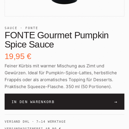
+
Shop
B2B
Sho
06
Lohnabfüllung für Röster
Tee
Kaffeetest
07
SAUCE · FONTE
International
FONTE Gourmet Pumpkin
Zubehör
Laden
Spice Sauce
08
Geschenkideen
19,95 €
Reparatur
09
Fonte Blends
Feiner Kürbis mit warmer Mischung aus Zimt und
Gewürzen. Ideal für Pumpkin-Spice-Lattes, herbstliche
Kurse
All About Mushroom
10
Frappés oder als aromatisches Topping für Desserts.
Praktische Squeeze-Flasche. 350 ml (50 Portionen).
Alle Produkte
→
IN DEN WARENKORB
VERSAND
DHL
·
7–14 WERKTAGE
VERSANDKOSTENFREI AB
90
€