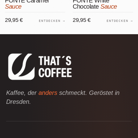
FONTE Caramel
FONTE White
Sauce
Chocolate
Sauce
29,95 €
29,95 €
ENTDECKEN →
ENTDECKEN →
Kaffee, der
anders
schmeckt. Geröstet in
Dresden.