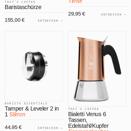
Timer
THAT´S COFFEE
Baristaschürze
29,95 €
ENTDECKEN →
155,00 €
ENTDECKEN →
BARISTA ESSENTIALS
Tamper & Leveler 2 in
THAT´S COFFEE
Bialetti Venus 6
1
58mm
Tassen,
Edelstahl/Kupfer
44,95 €
ENTDECKEN →