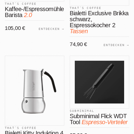
THAT´S COFFEE
Kaffee-/Espressomühle
THAT´S COFFEE
Bialetti Exclusive Brikka
Barista
2.0
schwarz,
Espressokocher 2
105,00 €
ENTDECKEN →
Tassen
74,90 €
ENTDECKEN →
SUBMINIMAL
Subminimal Flick WDT
Tool
Espresso-Verteiler
THAT´S COFFEE
Bialetti Kitty Induktion 4