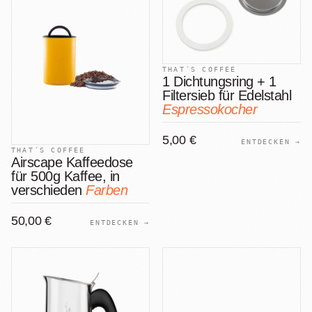
+
Shop
B2B
Sho
06
Lohnabfüllung für Röster
Tee
Kaffeetest
07
THAT´S COFFEE
International
1 Dichtungsring + 1
Zubehör
Filtersieb für Edelstahl
Laden
08
Espressokocher
Geschenkideen
Reparatur
5,00 €
ENTDECKEN →
09
Fonte Blends
THAT´S COFFEE
Airscape Kaffeedose
für 500g Kaffee, in
Kurse
Alle Produkte
verschieden
Farben
10
50,00 €
ENTDECKEN →