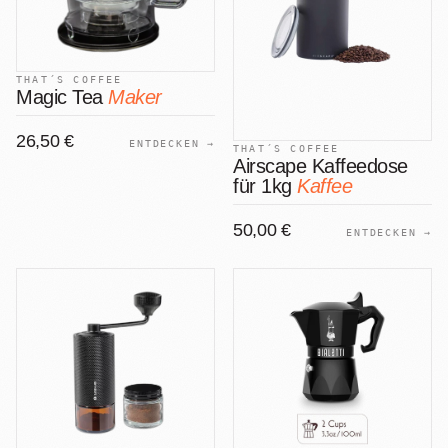
THAT´S COFFEE
Magic Tea
Maker
26,50 €
ENTDECKEN →
THAT´S COFFEE
Airscape Kaffeedose
für 1kg
Kaffee
50,00 €
ENTDECKEN →