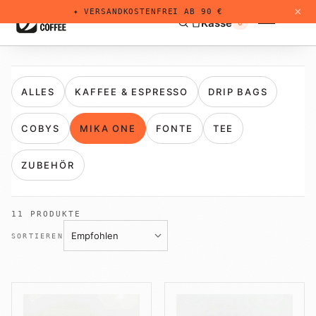
×
✦ VERSANDKOSTENFREI AB 90 €
Kasse
0
ALLES
KAFFEE & ESPRESSO
DRIP BAGS
Kaffee & Espresso
01
COBYS
MIKA ONE
FONTE
TEE
+
Drip Bags
Dri
02
ZUBEHÖR
Für Zuhause
MIKA ONE
03
11
PRODUKTE
Sorten probieren
SORTIEREN
COBYS
04
Kalender
Lohnrösten
05
Individuell