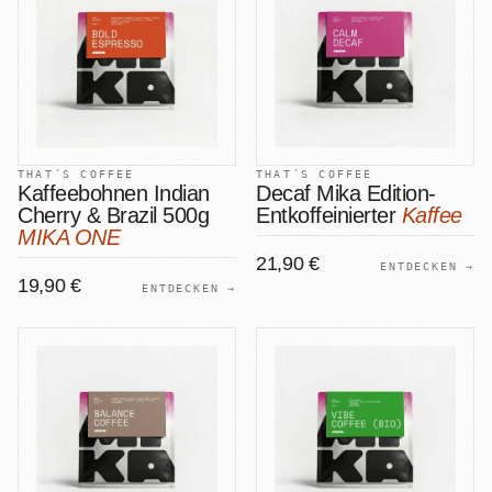
+
Shop
B2B
Sho
06
Lohnabfüllung für Röster
Tee
Kaffeetest
07
International
Zubehör
Laden
08
THAT´S COFFEE
THAT´S COFFEE
Geschenkideen
Kaffeebohnen Indian
Decaf Mika Edition-
Cherry & Brazil 500g
Entkoffeinierter
Kaffee
Reparatur
09
Fonte Blends
MIKA ONE
21,90 €
ENTDECKEN →
Kurse
19,90 €
All About Mushroom
ENTDECKEN →
10
Alle Produkte