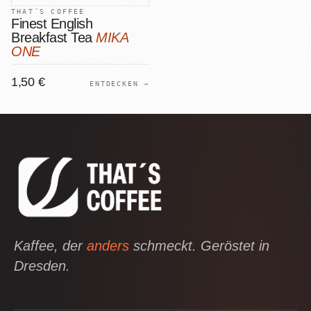
THAT´S COFFEE
Finest English
Breakfast Tea
MIKA
ONE
1,50 €
ENTDECKEN →
Kaffee, der
anders
schmeckt. Geröstet in
Dresden.