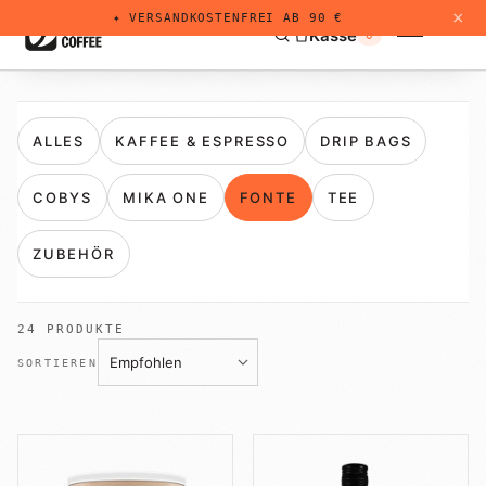
×
✦ VERSANDKOSTENFREI AB 90 €
Kasse
0
ALLES
KAFFEE & ESPRESSO
DRIP BAGS
Kaffee & Espresso
01
COBYS
MIKA ONE
FONTE
TEE
+
Drip Bags
Dri
02
ZUBEHÖR
Für Zuhause
MIKA ONE
03
24
PRODUKTE
Sorten probieren
SORTIEREN
COBYS
04
Kalender
Lohnrösten
05
Individuell