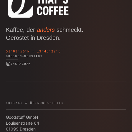
Kaffee, der
anders
schmeckt.
Geröstet in Dresden.
51°03′56″N · 13°45′22″E
DRESDEN-NEUSTADT
INSTAGRAM
KONTAKT & ÖFFNUNGSZEITEN
Goodstuff GmbH
Louisenstraße 64
01099
Dresden